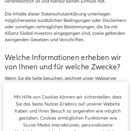
verantwortlich ist und hierauf keinen Einfluss hat.
Die Inhalte dieser Datenschutzerklärung unterliegen
möglicherweise zusätzlichen Bedingungen oder Disclaimern
oder sonstigen vertraglichen Bestimmungen, die Sie mit
Allianz Global Investors eingegangen sind, sowie geltenden
zwingenden Gesetzen und Vorschriften.
Welche Informationen erheben wir
von Ihnen und für welche Zwecke?
Wenn Sie die Seite besuchen, zeichnet unser Webserver
automatisch Details Ihres Besuches auf, sogenannte
„
Nutzungsdaten
“ (zum Beispiel Ihre IP-Adresse, die Website,
Mit Hilfe von Cookies können wir sicherstellen, dass
von welcher Sie uns besuchen, die Art der genutzten
Browser-Software, die einzelnen Unterseiten der Website,
Sie das beste Nutzer-Erlebnis auf unserer Website
die Sie tatsächlich aufrufen, einschließlich des Datums und
haben und Ihren Besuch so angenehm wie möglich
der Dauer Ihres Besuchs).
gestalten. Cookies ermöglichen Funktionen wie
Social Media Interaktionen, personalisierte
Darüber hinaus erheben, verarbeiten und nutzen wir