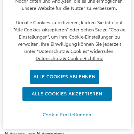
Nachrichten und Analysen, die es uns ermöglichen,
personenbezogene Daten, welche Sie über die Seite
unsere Website für die Nutzer zu verbessern.
bereitstellen, zum Beispiel wenn Sie persönliche Details (d.
h. Name, Geschlecht, Adresse, E-Mail-Adresse,
Um alle Cookies zu aktivieren, klicken Sie bitte auf
Telefon-/Faxnummer) auf einer Anmeldeseite eingeben,
"Alle Cookies akzeptieren" oder gehen Sie zu "Cookie
wenn Sie einen E-Mail-Newsletter abonnieren oder wenn
Einstellungen", um Ihre Cookie-Einstellungen zu
Sie sich online für eine Stelle bei Allianz Global Investors
verwalten. Ihre Einwilligung können Sie jederzeit
bewerben („
Nutzerdaten
“).
unter "Datenschutz & Cookies" widerrufen.
Von unserem verbundenen Unternehmen Allianz Global
Datenschutz & Cookie Richtlinie
Investors U.S. LLC („
AllianzGI US
“) erhalten wir außerdem
bestimmte Daten, die aus öffentlich zugänglichen Quellen
ALLE COOKIES ABLEHNEN
stammen (die etwa im Internet frei zugänglich sind)
(„
Analysedaten
“), unter anderem um
Anlageentscheidungen und Kundenbesprechungen zu
ALLE COOKIES AKZEPTIEREN
bewerten und vorzubereiten. Analysedaten enthalten
üblicherweise keine personenbezogenen Daten, jedoch
kann dies nicht für alle Analysedaten ausgeschlossen
Cookie-Einstellungen
werden.
Allianz Global Investors erhebt, verarbeitet und nutzt