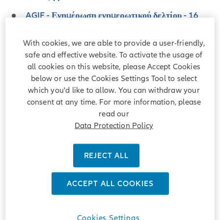
AGIF - Ενημέρωση ενημερωτικού δελτίου - 16
Απρίλιος 2026
With cookies, we are able to provide a user-friendly,
AGIF - Ενημέρωση ενημερωτικού δελτίου - 23
safe and effective website. To activate the usage of
Μαρτίου 2026
all cookies on this website, please Accept Cookies
AGIF - 2η Έκτακτη Γενική Συνέλευση των
below or use the Cookies Settings Tool to select
Μετόχων - 09 Μαρτίου 2026
which you'd like to allow. You can withdraw your
consent at any time. For more information, please
Σχέδιο αναθεωρημένου καταστατικού (μόνο στην
read our
αγγλική γλώσσα) σε σχέση με την έκτακτη γενική
Data Protection Policy
συνέλευση της AGIF για το 2026
Σύγκριση μεταξύ του ισχύοντος και του
REJECT ALL
προτεινόμενου επικαιροποιημένου καταστατικού
(μόνο στην αγγλική γλώσσα) σε σχέση με την
επιστολή προς τους μετόχους της 2ης έκτακτης
ACCEPT ALL COOKIES
γενικής συνέλευσης της AGIF
AGIF - Πρόσκληση για τη 2η Έκτακτη Γενική
Cookies Settings