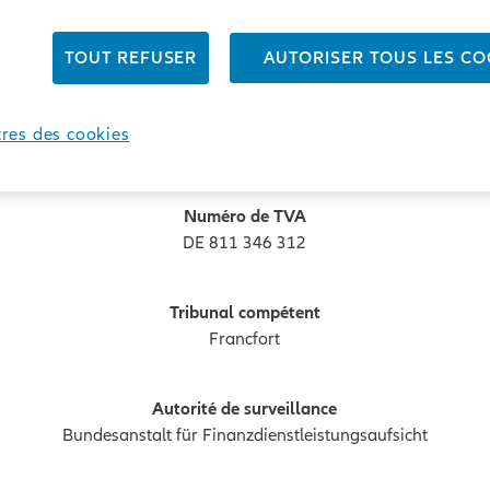
Siège social
Francfort
TOUT REFUSER
AUTORISER TOUS LES CO
Numéro d’immatriculation RCS
res des cookies
B 9340
Numéro de TVA
DE 811 346 312
Tribunal compétent
Francfort
Autorité de surveillance
Bundesanstalt für Finanzdienstleistungsaufsicht