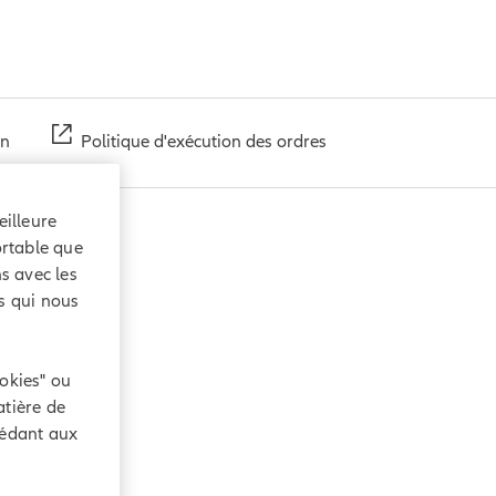
on
Politique d'exécution des ordres
illeure
ortable que
ns avec les
s qui nous
ookies" ou
atière de
cédant aux