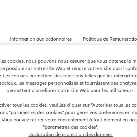
Information aux actionnaires
Politique de Rémunérati
les cookies, nous pouvons nous assurer que vous obtenez la me
ce possible sur notre site Web et rendre votre visite aussi conf
. Les cookies permettent des fonctions telles que les interactio
Credits
sociaux, les messages personnalisés et fournissent des analyse
permettent d'améliorer notre site Web pour les utilisateurs.
Éditeur
tiver tous les cookies, veuillez cliquer sur "Autoriser tous les c
Allianz Global Investors GmbH
dans "paramètres des cookies" pour gérer vos préférences en m
Bockenheimer Landstrasse 42-44
. Vous pouvez retirer votre consentement à tout moment en ac
D-60323 Francfort
"paramètres des cookies".
Déclaration de protection des données