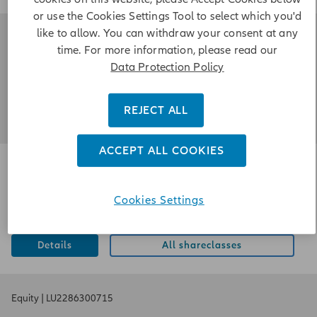
or use the Cookies Settings Tool to select which you'd
like to allow. You can withdraw your consent at any
Fixed Income
|
LU1272325553
time. For more information, please read our
Allianz Advanced Fixed Income Short Duration
Data Protection Policy
EUR
|
NAV 945,2700
as of 5/8/2026
REJECT ALL
Details
All shareclasses
ACCEPT ALL COOKIES
Equity
|
LU2211813873
Allianz Clean Planet
Cookies Settings
EUR
|
NAV 168,6600
as of 5/8/2026
Details
All shareclasses
Equity
|
LU2286300715