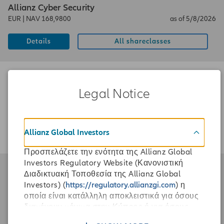
Allianz Cyber Security
EUR
|
NAV 168,9800
as of 5/8/2026
Details
All shareclasses
Fixed Income
|
LU0052221412
Legal Notice
Allianz Euro Cash
EUR
|
NAV 48,3387
as of 5/8/2026
Allianz Global Investors
Details
All shareclasses
Προσπελάζετε την ενότητα της Allianz Global
Investors Regulatory Website (Κανονιστική
Equity
|
LU1720051017
Διαδικτυακή Τοποθεσία της Allianz Global
Investors) (
https://regulatory.allianzgi.com
) η
Allianz Global Artificial Intelligence
οποία είναι κατάλληλη αποκλειστικά για όσους
SGD
|
NAV 30,7883
as of 5/8/2026
διαμένουν μόνιμα στην
Κύπρος
ή για όσους
έχουν προσπελάσει την τοποθεσία από την