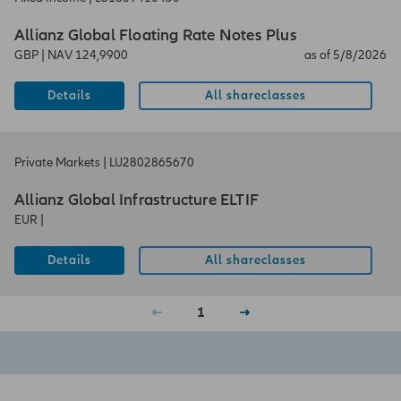
Οι πληροφορίες και οι απόψεις που
εκφράζονται σε αυτήν την τοποθεσία υπόκεινται
Allianz Global Floating Rate Notes Plus
σε αλλαγές και ενδέχεται να τροποποιούνται
GBP
|
NAV 124,9900
as of 5/8/2026
ανά πάσα στιγμή και χωρίς προειδοποίηση.
Details
All shareclasses
Η πρόσβασή σας διέπεται από τον κανονισμό
για την
Κύπρος
, καθώς και από τους νομικούς
όρους και τις γενικές προϋποθέσεις που
αναφέρονται στους
Όρους Χρήσης
και στις
Private Markets
|
LU2802865670
Αρχές Απορρήτου
.
Allianz Global Infrastructure ELTIF
EUR
|
Details
All shareclasses
1