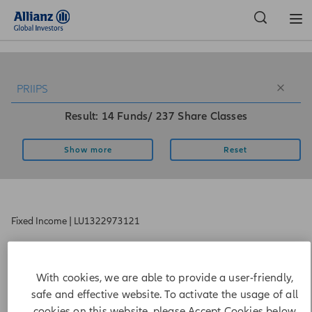
Result: 14 Funds/ 237 Share Classes
Show more
Reset
Fixed Income
|
LU1322973121
Allianz Advanced Fixed Income Euro
EUR
|
NAV 102,0500
as of 5/8/2026
With cookies, we are able to provide a user-friendly,
safe and effective website. To activate the usage of all
Details
All shareclasses
cookies on this website, please Accept Cookies below