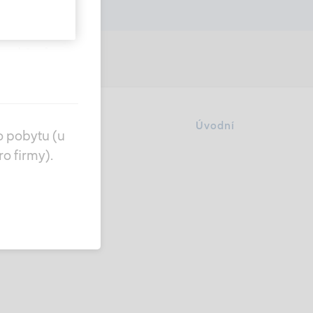
štěm v
České
eny občanům
ny podle
 z roku 1933.
nz Global
Úvodní
o pobytu (u
esionálním
ce
o firmy).
chozího
mínkám, které