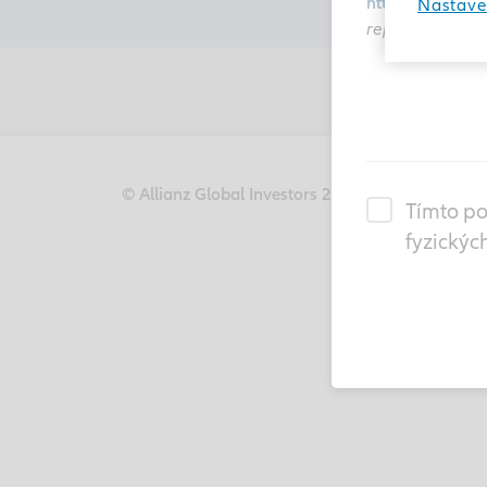
https://regulato
Nastave
republice
nebo 
Osobám z USA: 
USA, státním p
"Nařízení S" K
Tato stránka j
© Allianz Global Investors 2026
Credits
P
Tímto po
Investors a pr
investorům v
Č
fyzickýc
nepředstavují 
Informace a ná
upozornění zm
Váš přístup p
jsou k dispozic