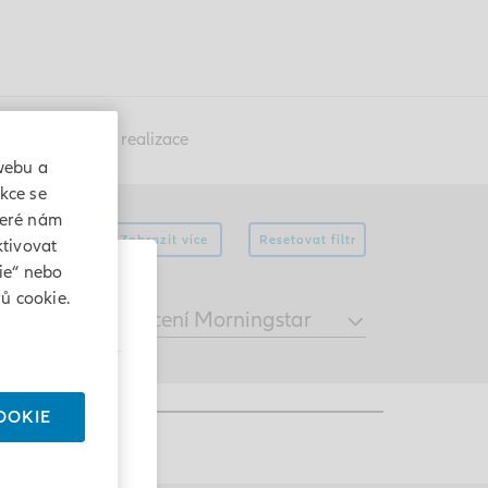
Nejlepší způsob realizace
webu a
akce se
teré nám
Zobrazit více
Resetovat filtr
ktivovat
ie“ nebo
ů cookie.
Hodnocení Morningstar
OOKIE
 Investors (