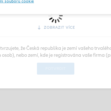
ry.allianzgi.com
), která je určena výhradně pro osoby s bydli
ní souborů cookie
které mají přístup z
České republiky
.
Informace uvedené na této internetové stránce nejsou urč
říslušníkům USA nebo těm osobám z USA, které jsou vymeze
ZOBRAZIT VÍCE
omise pro cenné papíry a burzy podle bezpečnostního zákona
e určena pouze pro poskytování informací o společnosti Allia
rivacy Principles
Terms of Use
tvrzujete, že Česká republika je zemí vašeho trvaléh
oduktech s oprávněním pro prodej na trhu soukromým i prof
eské republice
. Informace uvedené na této internetové strán
h osob), nebo zemí, kde je registrována vaše firma (pr
nabídku k prodeji nebo upisování finančního nástroje.
POTVRDIT
zory uvedené na této stránce mohou být kdykoli a bez před
ěněny nebo upraveny.
odléhá
české
legislativě, právním podmínkám a obecným pod
i v
Podmínkách použití
a v
Zásadách ochrany osobních údajů
.