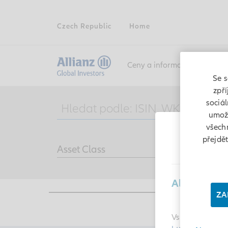
Czech Republic
Home
Ceny a informace o fondech
Se s
zpří
sociá
umožň
všech
přejdě
Asset Class
Legal
Allianz Glob
ZA
Vstupujete do č