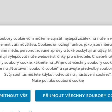
Informace pro akcionáře
Politika Odměňování
oubory cookie vám můžeme zajistit nejlepší zážitek na našem 
jemnit vaši návštěvu. Cookies umožňují funkce, jako jsou inter
lními médii, personalizované zprávy a také poskytují analýzy, k
ují vylepšovat naše webové stránky pro uživatele. Chcete-li a
ny soubory cookie, klikněte na „Přijmout všechny soubory cook
Legal Notice
te na „Nastavení souborů cookie“ a spravujte předvolby soubor
 structure
Třída akcií - měna
Svůj souhlas můžete kdykoli odvolat na „nastavení cookies“.
Naše politika souborů cookie
al Investors
MÍTNOUT VŠE
PŘIJMOUT VŠECHNY SOUBORY C
ásti regulační internetové stránky společnosti Allianz Global